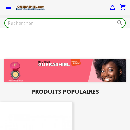
shopping_cart



PRODUITS POPULAIRES