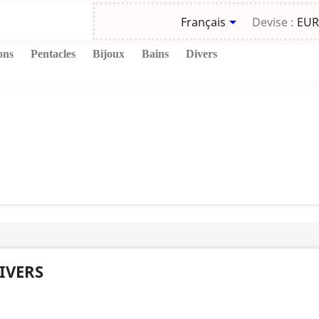

Français
Devise :
EUR
ons
Pentacles
Bijoux
Bains
Divers
IVERS