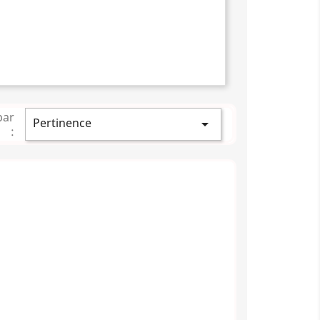
par
Pertinence

: