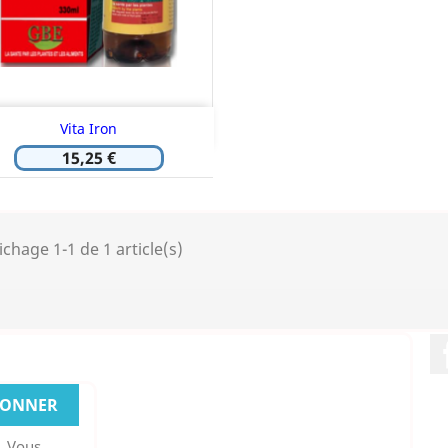
Aperçu rapide

Vita Iron
15,25 €
ichage 1-1 de 1 article(s)
. Vous